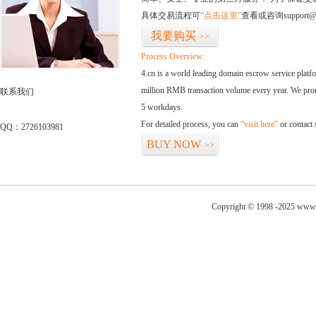
具体交易流程可
“点击这里”
查看或咨询support@
我要购买
>>
Process Overview:
4.cn is a world leading domain escrow service plat
million RMB transaction volume every year. We promi
联系我们
5 workdays.
For detailed process, you can
“visit here”
or contact
QQ：2726103981
BUY NOW
>>
Copyright © 1998 -2025 www.