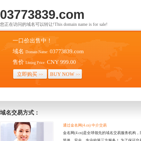
03773839.com
您正在访问的域名可以转让!This domain name is for sale!
一口价出售中！
域名
03773839.com
Domain Name:
售价
CNY 999.00
Listing Price:
立即购买
BUY NOW
>>
>>
域名交易方式：
通过金名网(4.cn) 中介交易
金名网(4.cn)是全球领先的域名交易服务机
简单、安全、专业的第三方服务！ 为了保证交